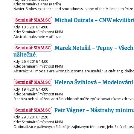
Kde: seminárka KNM (Karlín)
Navier-Stokes existence and smoothness is one of the Millennium Priz
Michal Outrata - CNW ekvilibr
Seminář SIAM SC
Kdy: 10.5.2016 14:00
Kde: Seminární místnost KNM
Abstrakt naleznete v příloze.
Marek Netušil - Tepny - Všech
Seminář SIAM SC
užitečné.
Kdy: 26.4.2016 14:00
Kde: Seminární místnost KNM
Abstrakt:"All models are wrong but some are useful." je citát anglickéh
Helena Švihlová - Modelování
Seminář SIAM SC
Kdy: 19.4.2016 14:00
Kde: Seminární místnost KNM
Stenóza neboli zúžení aortální chlopně může způsobovat různé zdrav
Petr Vágner - Nástrahy minim
Seminář SIAM SC
Kdy: 29.3.2016 12:20
Kde: Seminární místnost KNM
Optimalizace palivových článků je zajímavým tématem, jehož důležitost 