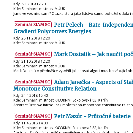
Kdy: 6.3.2019 12:20
Kde: Seminární místnost MÚUK
Jsme ve vesmíru sami? Otázka stará jako lidstvo samo bohužel odolá i n
Petr Pelech - Rate-Independen
Seminář SIAM SC
Gradient Polyconvex Energies
Kdy: 28.11.2018 12:20
Kde: Seminární místnost MÚUK
Mark Dostalík – Jak naučit počí
Seminář SIAM SC
Kdy: 31.10.2018 12:20
Kde: Seminární místnost MÚUK
Mark Dostalík v přednášce vysvětlí jak napsat algoritmus klasifikující 
Adam Janečka - Aspects of Stab
Seminář SIAM SC
Monotone Constitutive Relation
Kdy: 24.4.2018 15:40
Kde: Seminární místnost K433KNM, Sokolovská 83, Karlín
Abstract:First, we introduce (implicit) non-monotone constitutive relat
Petr Mazúr - Průtočné baterie
Seminář SIAM SC
Kdy: 11.4.2018 14:00
Kde: Seminární místnost K433KNM, Sokolovská 83, Karlín
Abstrakt: Zvyšování podílů obnovitelných zdrojů na výrobní kapacitě s