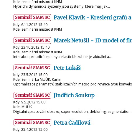
Kde: seminární místnost KNM
Hybridní dynamické systémy jsou systémy, které mají jak…
Pavel Klavík - Kreslení grafů a
Seminář SIAM SC
Kdy: 6.11.2012 15:40
Kde: seminární místnost KNM
Marek Netušil - 1D model of fl
Seminář SIAM SC
Kdy: 23.10.2012 15:40
Kde: seminární místnost KNM
Interakce proudící tekutiny a elastické trubice je aktuální a…
Petr Lukáš
Seminář SIAM SC
Kdy: 23.5.2012 15:00
Kde: Seminárka MUÚK, Karlín
Optimalizace parametrů stabilizačních metod pro rovnice typu konve
Jindřich Soukup
Seminář SIAM SC
Kdy: 9.5.2012 15:00
Kde: MUÚK
Digitální zpracování obrazu, superresolution, debluring, segmentation
Petra Čadilová
Seminář SIAM SC
Kdy: 25.4.2012 15:00