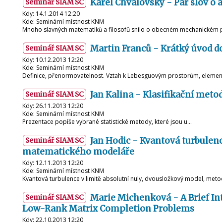
Karel Chvalovský - Pár slov 
Seminář SIAM SC
Kdy: 14.1.2014 12:20
Kde: Seminární místnost KNM
Mnoho slavných matematiků a filosofů snilo o obecném mechanickém 
Martin Franců - Krátký úvod 
Seminář SIAM SC
Kdy: 10.12.2013 12:20
Kde: Seminární místnost KNM
Definice, přenormovatelnost. Vztah k Lebesguovým prostorům, elemen
Jan Kalina - Klasifikační met
Seminář SIAM SC
Kdy: 26.11.2013 12:20
Kde: Seminární místnost KNM
Prezentace popíše vybrané statistické metody, které jsou u…
Jan Hodic - Kvantová turbulence
Seminář SIAM SC
matematického modeláře
Kdy: 12.11.2013 12:20
Kde: Seminární místnost KNM
Kvantová turbulence v limitě absolutní nuly, dvousložkový model, met
Marie Michenková - A Brief I
Seminář SIAM SC
Low-Rank Matrix Completion Problems
Kdy: 22.10.2013 12:20