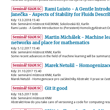
Rami Luisto - A Gentle Introd
Seminář SIAM SC
Janečka - Aspects of Stability for Fluids Des
Kdy: 13.3.2018 15:40
Kde: Seminární místnost K433KNM, Sokolovská 83, Karlín
Rami Luisto - A Gentle Introduction to (Persistent) HomologyAbstract:
Martin Michálek - Machine lea
Seminář SIAM SC
networks and place for mathematics
Kdy: 5.12.2017 15:40
Kde: seminární místnost KNM, Karlín
Some recent advances in the field of machine learning will be summari
Marek Netušil - Homogenizace
Seminář SIAM SC
Kdy: 31.10.2017 15:40
Kde: seminární místnost KNM, Karlín
Marek Netušil - Homogenizace pro začátečníky Abstrakt: V praxi se ča
Git it good
Seminář SIAM SC
Kdy: 18.5.2017 9:00
Kde: Seminární místnost KNM
Abstrakt:How do you take care of versioning a code for computing resu