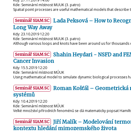
Kdy: 27.11.2019 14:00
Kde: Seminární místnost MUUK (3. patro)
Spatial point processes are useful mathematical models that describe
Lada Peksová – How to Recogni
Seminář SIAM SC
Long Way Away
Kdy: 23.10.2019 12:20
Kde: Seminární místnost MUUK (3. patro)
Although various loops and knots have been around us for thousands 
Shahin Heydari - NSFD and FE
Seminář SIAM SC
Cancer Invasion
Kdy: 15.5.2019 12:20
Kde: Seminární místnost MÚUK
Using mathematical model to simulate dynamic biological processes ha
Roman Košťál – Geometrická 
Seminář SIAM SC
systémů
Kdy: 10.4.2019 12:20
Kde: Seminární místnost MÚUK
Velké množství přírodních fenoménů se dá matematicky popsat Hamilto
Jiří Malík – Modelování termo
Seminář SIAM SC
kontextu hledání mimozemského života