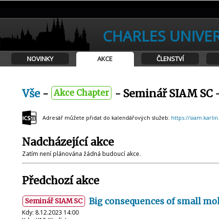
CHARLES UNIVER
NOVINKY
AKCE
ČLENSTVÍ
Vše
-
- Seminář SIAM SC 
Akce Chapter
Adresář můžete přidat do kalendářových služeb:
https://siam.karlin
Nadcházející akce
Zatím není plánována žádná budoucí akce.
Předchozí akce
Big consequences of small mo
Seminář SIAM SC
Kdy: 8.12.2023 14:00