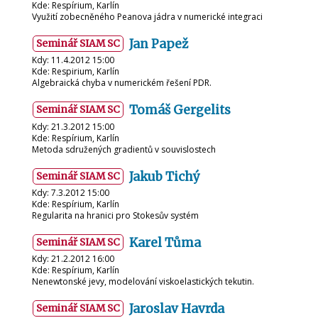
Kde: Respírium, Karlín
Využití zobecněného Peanova jádra v numerické integraci
Jan Papež
Seminář SIAM SC
Kdy: 11.4.2012 15:00
Kde: Respirium, Karlín
Algebraická chyba v numerickém řešení PDR.
Tomáš Gergelits
Seminář SIAM SC
Kdy: 21.3.2012 15:00
Kde: Respírium, Karlín
Metoda sdružených gradientů v souvislostech
Jakub Tichý
Seminář SIAM SC
Kdy: 7.3.2012 15:00
Kde: Respírium, Karlín
Regularita na hranici pro Stokesův systém
Karel Tůma
Seminář SIAM SC
Kdy: 21.2.2012 16:00
Kde: Respírium, Karlín
Nenewtonské jevy, modelování viskoelastických tekutin.
Jaroslav Havrda
Seminář SIAM SC