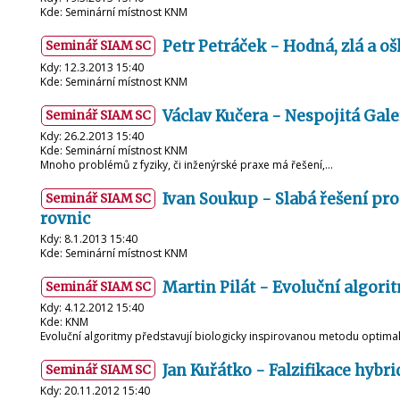
Kde: Seminární místnost KNM
Petr Petráček - Hodná, zlá a oš
Seminář SIAM SC
Kdy: 12.3.2013 15:40
Kde: Seminární místnost KNM
Václav Kučera - Nespojitá Ga
Seminář SIAM SC
Kdy: 26.2.2013 15:40
Kde: Seminární místnost KNM
Mnoho problémů z fyziky, či inženýrské praxe má řešení,…
Ivan Soukup - Slabá řešení pro
Seminář SIAM SC
rovnic
Kdy: 8.1.2013 15:40
Kde: Seminární místnost KNM
Martin Pilát - Evoluční algori
Seminář SIAM SC
Kdy: 4.12.2012 15:40
Kde: KNM
Evoluční algoritmy představují biologicky inspirovanou metodu optimali
Jan Kuřátko - Falzifikace hyb
Seminář SIAM SC
Kdy: 20.11.2012 15:40