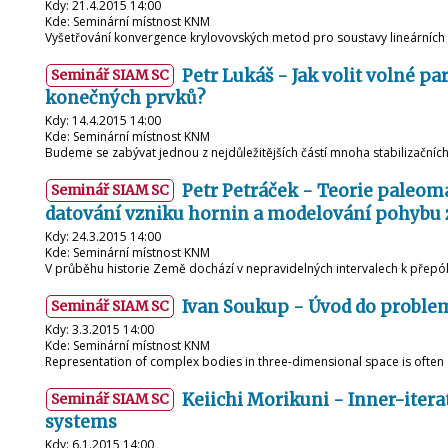
Kdy: 21.4.2015 14:00
Kde: Seminární místnost KNM
Vyšetřování konvergence krylovovských metod pro soustavy lineárních 
Petr Lukáš - Jak volit volné 
Seminář SIAM SC
konečných prvků?
Kdy: 14.4.2015 14:00
Kde: Seminární místnost KNM
Budeme se zabývat jednou z nejdůležitějších částí mnoha stabilizačn
Petr Petráček - Teorie paleoma
Seminář SIAM SC
datování vzniku hornin a modelování pohybu
Kdy: 24.3.2015 14:00
Kde: Seminární místnost KNM
V průběhu historie Země dochází v nepravidelných intervalech k přep
Ivan Soukup - Úvod do problema
Seminář SIAM SC
Kdy: 3.3.2015 14:00
Kde: Seminární místnost KNM
Representation of complex bodies in three-dimensional space is often 
Keiichi Morikuni - Inner-itera
Seminář SIAM SC
systems
Kdy: 6.1.2015 14:00