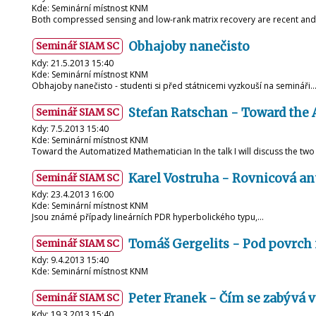
Kde: Seminární místnost KNM
Both compressed sensing and low-rank matrix recovery are recent and
Obhajoby nanečisto
Seminář SIAM SC
Kdy: 21.5.2013 15:40
Kde: Seminární místnost KNM
Obhajoby nanečisto - studenti si před státnicemi vyzkouší na semináři
Stefan Ratschan - Toward the
Seminář SIAM SC
Kdy: 7.5.2013 15:40
Kde: Seminární místnost KNM
Toward the Automatized Mathematician In the talk I will discuss the two 
Karel Vostruha - Rovnicová a
Seminář SIAM SC
Kdy: 23.4.2013 16:00
Kde: Seminární místnost KNM
Jsou známé případy lineárních PDR hyperbolického typu,…
Tomáš Gergelits - Pod povrch
Seminář SIAM SC
Kdy: 9.4.2013 15:40
Kde: Seminární místnost KNM
Peter Franek - Čím se zabývá 
Seminář SIAM SC
Kdy: 19.3.2013 15:40