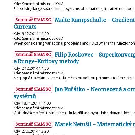
Kde: Seminární místnost KNM
For solving large sparse linear systems of equations, iterative methods
Malte Kampschulte - Gradient 
Seminář SIAM SC
Currents
Kdy: 9.12.2014 14:00
Kde: Seminární místnost KNM
When considering variational problems and PDEs where the functiononl
Filip Roskovec - Superkonver
Seminář SIAM SC
a Runge-Kuttovy metody
Kdy: 2.12.2014 14:00
Kde: Seminární místnost KNM
Nespojitá Galerkinova metoda je častou volbou při numerickém řešení n
Jan Kuřátko - Neomezená a om
Seminář SIAM SC
systémů
Kdy: 18.11.2014 14:00
Kde: Seminární místnost KNM
V přednášce představíme metodu falzifikace hybridních dynamických s
Marek Netušil - Matematický 
Seminář SIAM SC
Kdy: 27.6.2014 12:20