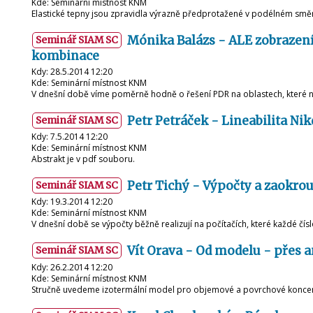
Kde: Seminární místnost KNM
Elastické tepny jsou zpravidla výrazně předprotažené v podélném směr
Mónika Balázs - ALE zobrazení
Seminář SIAM SC
kombinace
Kdy: 28.5.2014 12:20
Kde: Seminární místnost KNM
V dnešní době víme poměrně hodně o řešení PDR na oblastech, které n
Petr Petráček - Lineabilita N
Seminář SIAM SC
Kdy: 7.5.2014 12:20
Kde: Seminární místnost KNM
Abstrakt je v pdf souboru.
Petr Tichý - Výpočty a zaokro
Seminář SIAM SC
Kdy: 19.3.2014 12:20
Kde: Seminární místnost KNM
V dnešní době se výpočty běžně realizují na počítačích, které každé čís
Vít Orava - Od modelu - přes 
Seminář SIAM SC
Kdy: 26.2.2014 12:20
Kde: Seminární místnost KNM
Stručně uvedeme izotermální model pro objemové a povrchové koncentr