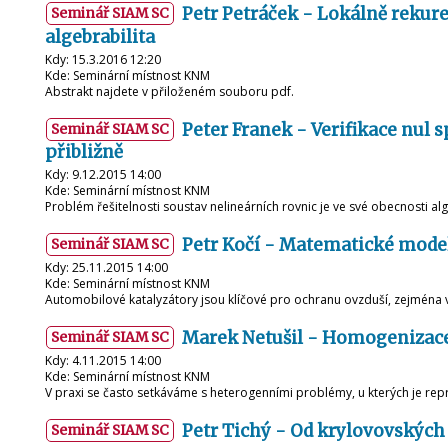
Petr Petráček - Lokálně rekure
Seminář SIAM SC
algebrabilita
Kdy: 15.3.2016 12:20
Kde: Seminární místnost KNM
Abstrakt najdete v přiloženém souboru pdf.
Peter Franek - Verifikace nul 
Seminář SIAM SC
přibližně
Kdy: 9.12.2015 14:00
Kde: Seminární místnost KNM
Problém řešitelnosti soustav nelineárních rovnic je ve své obecnosti a
Petr Kočí - Matematické mode
Seminář SIAM SC
Kdy: 25.11.2015 14:00
Kde: Seminární místnost KNM
Automobilové katalyzátory jsou klíčové pro ochranu ovzduší, zejména
Marek Netušil - Homogenizace
Seminář SIAM SC
Kdy: 4.11.2015 14:00
Kde: Seminární místnost KNM
V praxi se často setkáváme s heterogenními problémy, u kterých je re
Petr Tichý - Od krylovovských
Seminář SIAM SC