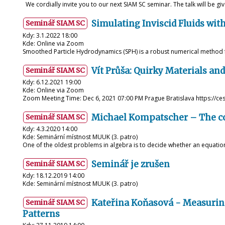
We cordially invite you to our next SIAM SC seminar. The talk will be gi
Simulating Inviscid Fluids wi
Seminář SIAM SC
Kdy: 3.1.2022 18:00
Kde: Online via Zoom
Smoothed Particle Hydrodynamics (SPH) is a robust numerical method f
Vít Průša: Quirky Materials a
Seminář SIAM SC
Kdy: 6.12.2021 19:00
Kde: Online via Zoom
Zoom Meeting Time: Dec 6, 2021 07:00 PM Prague Bratislava https://c
Michael Kompatscher – The co
Seminář SIAM SC
Kdy: 4.3.2020 14:00
Kde: Seminární místnost MUUK (3. patro)
One of the oldest problems in algebra is to decide whether an equatio
Seminář je zrušen
Seminář SIAM SC
Kdy: 18.12.2019 14:00
Kde: Seminární místnost MUUK (3. patro)
Kateřina Koňasová - Measuring
Seminář SIAM SC
Patterns