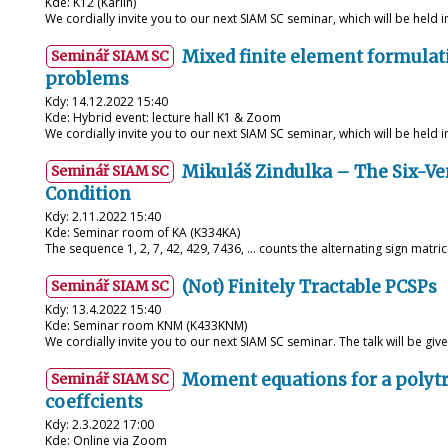
Kde: K12 (Karlín)
We cordially invite you to our next SIAM SC seminar, which will be held 
Mixed finite element formulat
Seminář SIAM SC
problems
Kdy: 14.12.2022 15:40
Kde: Hybrid event: lecture hall K1 & Zoom
We cordially invite you to our next SIAM SC seminar, which will be held 
Mikuláš Zindulka – The Six-V
Seminář SIAM SC
Condition
Kdy: 2.11.2022 15:40
Kde: Seminar room of KA (K334KA)
The sequence 1, 2, 7, 42, 429, 7436, ... counts the alternating sign matri
(Not) Finitely Tractable PCSPs
Seminář SIAM SC
Kdy: 13.4.2022 15:40
Kde: Seminar room KNM (K433KNM)
We cordially invite you to our next SIAM SC seminar. The talk will be giv
Moment equations for a polytr
Seminář SIAM SC
coeffcients
Kdy: 2.3.2022 17:00
Kde: Online via Zoom