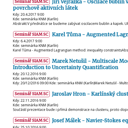
Jiří Vejražka - Oscilace bublin
Seminář SIAM SC
povrchově aktivních látek
Kdy: 20.4.2017 9:00
Kde: seminárka KNM (Karlín)
Abstrakt:V přednášce se budeme zabývat oscilacemi bublin a kapek. Uk
Karel Tůma - Augmented Lagra
Seminář SIAM SC
Kdy: 6.4.2017 9:00
Kde: seminárka KNM (Karlín)
Karel Tůma - Augmented Lagrangian method: inequality constraintsAbst
Marek Netušil - Multiscale Mod
Seminář SIAM SC
Introduction to Uncertainty Quantification
Kdy: 20.12.2016 9:00
Kde: seminárka KNM (Karlín)
Kdy: 20/12/2016 09:00 Kde: seminárka KNM (Karlín)Marek Netušil - Multi
Jaroslav Hron - Karlínský cluste
Seminář SIAM SC
Kdy: 22.11.2016 9:00
Kde: seminárka KNM (Karlín)
Součástí prezentace bude i přímá demonstrace na clusteru, proto dopo
Josef Málek - Navier-Stokes eq
Seminář SIAM SC
Kdy: 25.10.2016 9:00